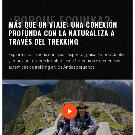
¿PORQUE ECOINKA?
MÁS QUE UN VIAJE: UNA CONEXIÓN
PROFUNDA CON LA NATURALEZA A
TRAVÉS DEL TREKKING
Explora rutas únicas con guías expertos, paisajes inolvidables
y conexión real con la naturaleza. Ofrecemos experiencias
auténticas de trekking en los Andes peruanos.
jjj